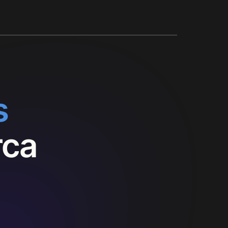
s
rca