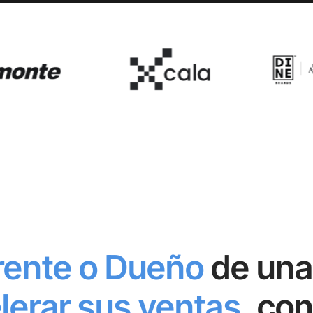
erente o Dueño
de una
lerar sus ventas
, co