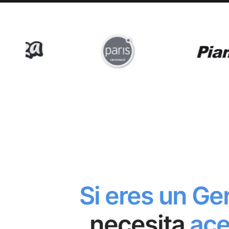
Si eres un G
necesita
ace