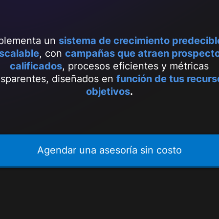
plementa un
sistema de crecimiento predecibl
scalable
, con
campañas que atraen prospect
calificados
, procesos eficientes y métricas
nsparentes, diseñados en
función de tus recurs
objetivos
.
Agendar una asesoría sin costo