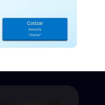
Cotizar
Asesoría
"Starter"