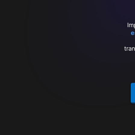
Im
e
tra