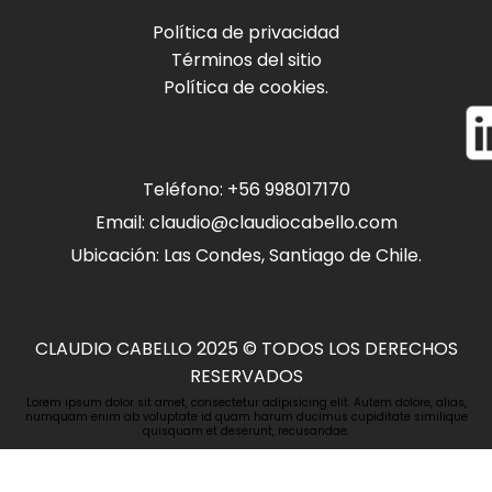
Política de privacidad
Términos del sitio
Política de cookies.
Teléfono: +56 998017170
Email:
claudio@claudiocabello.com
Ubicación: Las Condes, Santiago de Chile.
CLAUDIO CABELLO 2025 © TODOS LOS DERECHOS
RESERVADOS
Lorem ipsum dolor sit amet, consectetur adipisicing elit. Autem dolore, alias,
numquam enim ab voluptate id quam harum ducimus cupiditate similique
quisquam et deserunt, recusandae.